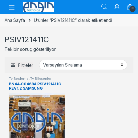
Skip to navigation
Skip to content
0
Ana Sayfa
Ürünler “PSIV121411C” olarak etiketlendi
PSIV121411C
Tek bir sonuç gösteriliyor
Filtreler
Tv Besleme
,
Tv Bileşenler
BN44-00468A PSIV121411C
REV1.2 SAMSUNG
LE32E420E2W