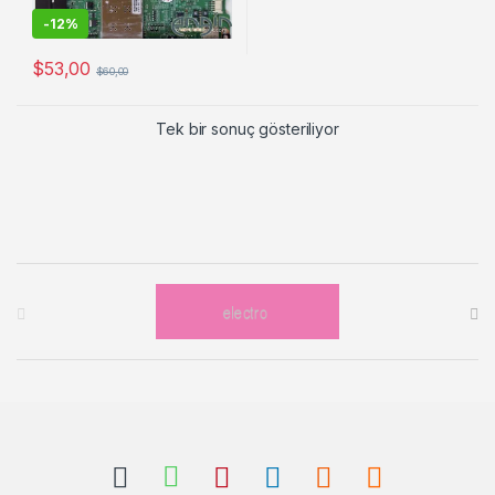
-
12%
$
53,00
$
60,00
Tek bir sonuç gösteriliyor
Brands Carousel