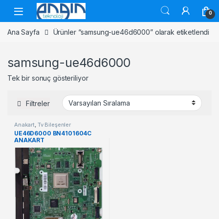
Skip to navigation
Skip to content
0
Ana Sayfa
Ürünler “samsung-ue46d6000” olarak etiketlendi
samsung-ue46d6000
Tek bir sonuç gösteriliyor
Filtreler
Anakart
,
Tv Bileşenler
UE46D6000 BN4101604C
ANAKART