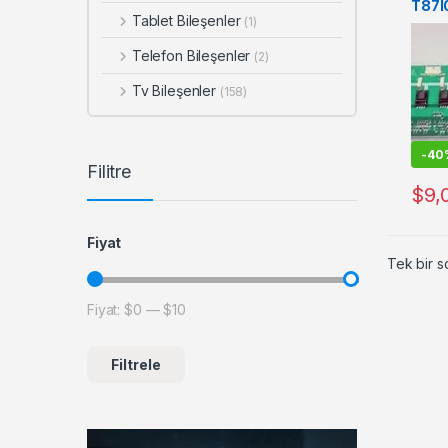
T87I
Tablet Bileşenler
(1)
Telefon Bileşenler
(2)
Tv Bileşenler
(158)
-
40
Filitre
$
9,
Fiyat
Tek bir s
Fiyat:
$0
—
$10
En düşük fiyat
En yüksek fiyat
Filtrele