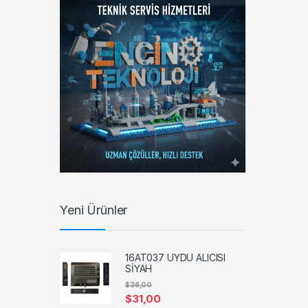
Yeni Ürünler
16AT037 UYDU ALICISI
SİYAH
$
36,00
$
31,00