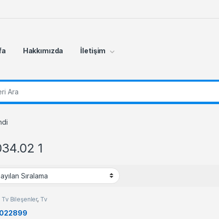
fa
Hakkımızda
İletişim
r:
ndi
034.02 1
,
Tv Bileşenler
,
Tv
er
D022899