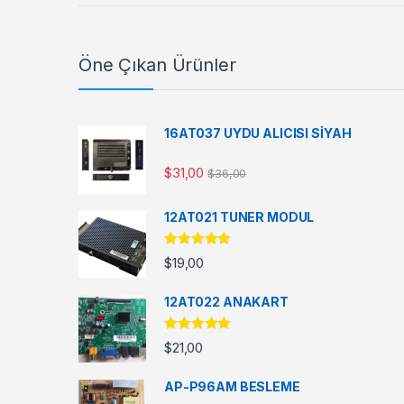
Öne Çıkan Ürünler
16AT037 UYDU ALICISI SİYAH
$
31,00
$
36,00
12AT021 TUNER MODUL
5 üzerinden
$
19,00
5.00
oy aldı
12AT022 ANAKART
5 üzerinden
$
21,00
5.00
oy aldı
AP-P96AM BESLEME