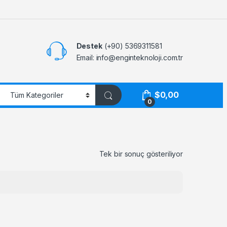
Destek
(+90) 5369311581
Email: info@enginteknoloji.com.tr
$
0,00
0
Tek bir sonuç gösteriliyor