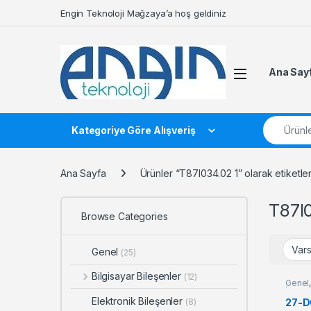
Skip to navigation
Skip to content
Engin Teknoloji Mağzaya’a hoş geldiniz
Ana Say
Search fo
Kategoriye Göre Alışveriş
Ana Sayfa
Ürünler “T87I034.02 1” olarak etiketle
T87I
Browse Categories
Genel
(25)
Bilgisayar Bileşenler
(12)
Genel
İnvert
Elektronik Bileşenler
27-
(8)