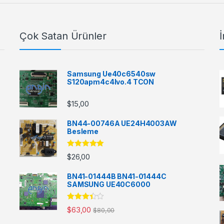
Çok Satan Ürünler
İ
Samsung Ue40c6540sw
S120apm4c4lvo.4 TCON
$
15,00
BN44-00746A UE24H4003AW
Besleme
5 üzerinden
$
26,00
5.00
oy aldı
BN41-01444B BN41-01444C
SAMSUNG UE40C6000
5
$
63,00
$
80,00
üzerinde
n
3.33