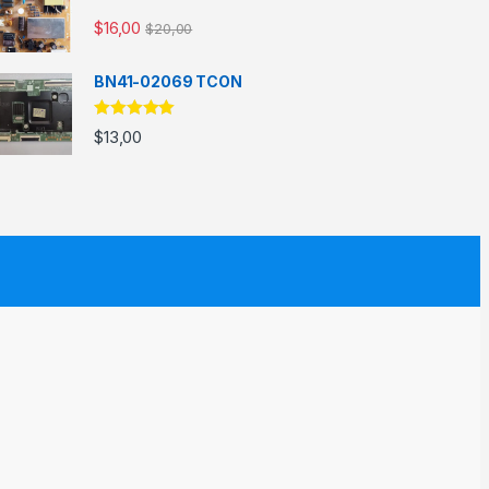
$
16,00
$
20,00
BN41-02069 TCON
5 üzerinden
$
13,00
5.00
oy aldı