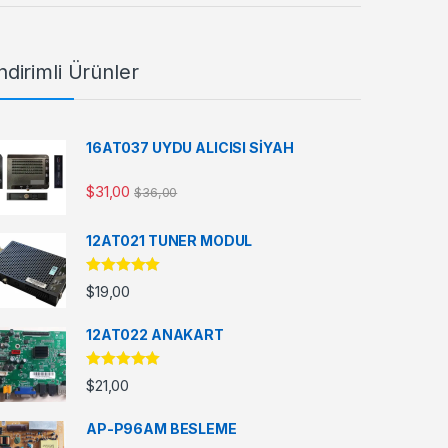
ndirimli Ürünler
16AT037 UYDU ALICISI SİYAH
$
31,00
$
36,00
12AT021 TUNER MODUL
5 üzerinden
$
19,00
5.00
oy aldı
12AT022 ANAKART
5 üzerinden
$
21,00
5.00
oy aldı
AP-P96AM BESLEME