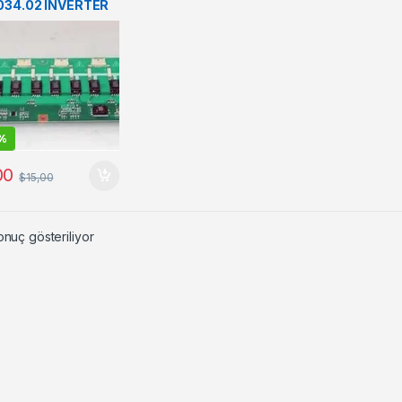
034.02 INVERTER
%
00
$
15,00
onuç gösteriliyor