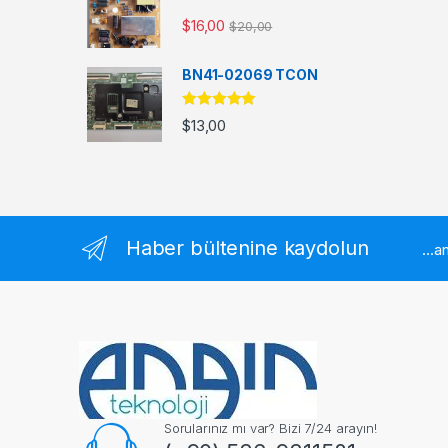
$
16,00
$
20,00
BN41-02069 TCON
5 üzerinden
$
13,00
5.00
oy aldı
Haber bültenine kaydolun
...
Sorularınız mı var? Bizi 7/24 arayın!