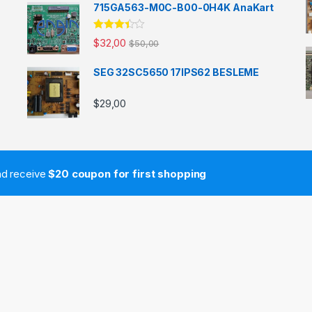
oy aldı
715GA563-M0C-B00-0H4K AnaKart
5
$
32,00
$
50,00
üzerinde
n
3.33
oy aldı
SEG 32SC5650 17IPS62 BESLEME
$
29,00
and receive
$20 coupon for first shopping