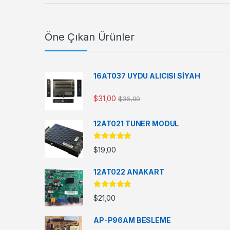
Öne Çıkan Ürünler
16AT037 UYDU ALICISI SİYAH
$
31,00
$
36,00
12AT021 TUNER MODUL
5 üzerinden
$
19,00
5.00
oy aldı
12AT022 ANAKART
5 üzerinden
$
21,00
5.00
oy aldı
AP-P96AM BESLEME