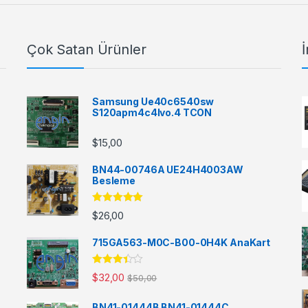
Çok Satan Ürünler
İ
Samsung Ue40c6540sw
S120apm4c4lvo.4 TCON
$
15,00
BN44-00746A UE24H4003AW
Besleme
5 üzerinden
$
26,00
5.00
oy aldı
715GA563-M0C-B00-0H4K AnaKart
5
$
32,00
$
50,00
üzerinde
n
3.33
oy aldı
BN41-01444B BN41-01444C