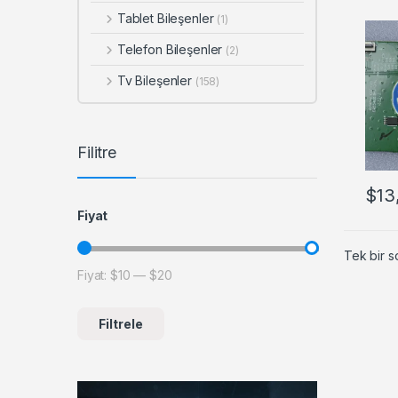
Tablet Bileşenler
(1)
Telefon Bileşenler
(2)
Tv Bileşenler
(158)
Filitre
$
13
Fiyat
Tek bir s
Fiyat:
$10
—
$20
En düşük fiyat
En yüksek fiyat
Filtrele