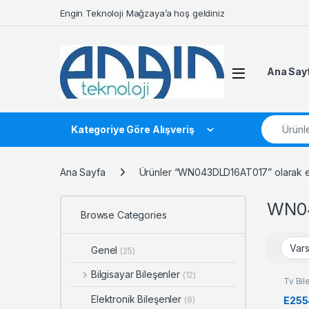
Skip to navigation
Skip to content
Engin Teknoloji Mağzaya’a hoş geldiniz
Ana Say
Search fo
Kategoriye Göre Alışveriş
Ana Sayfa
Ürünler “WN043DLD16AT017” olarak et
WN0
Browse Categories
Genel
(25)
Bilgisayar Bileşenler
(12)
Tv Bil
Elektronik Bileşenler
E255
(8)