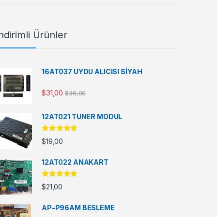
ndirimli Ürünler
16AT037 UYDU ALICISI SİYAH
$
31,00
$
36,00
12AT021 TUNER MODUL
5 üzerinden
$
19,00
5.00
oy aldı
12AT022 ANAKART
5 üzerinden
$
21,00
5.00
oy aldı
AP-P96AM BESLEME