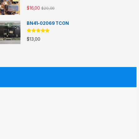
$
16,00
$
20,00
BN41-02069 TCON
5 üzerinden
$
13,00
5.00
oy aldı