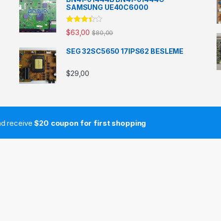
SAMSUNG UE40C6000
5
$
63,00
$
80,00
üzerinde
n
3.33
oy aldı
SEG 32SC5650 17IPS62 BESLEME
$
29,00
and receive
$20 coupon for first shopping