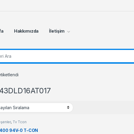
fa
Hakkımızda
İletişim
r:
iketlendi
43DLD16AT017
eşenler
,
Tv Tcon
400 94V-0 T-CON