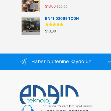
$
16,00
$
20,00
BN41-02069 TCON
5 üzerinden
$
13,00
5.00
oy aldı
Haber bültenine kaydolun
...
Sorularınız mı var? Bizi 7/24 arayın!