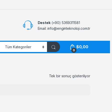
Destek
(+90) 5369311581
Email: info@enginteknoloji.com.tr
$
0,00
0
Tek bir sonuç gösteriliyor