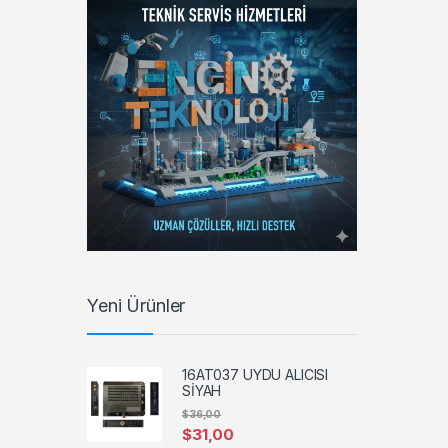
Yeni Ürünler
16AT037 UYDU ALICISI
SİYAH
$
36,00
$
31,00