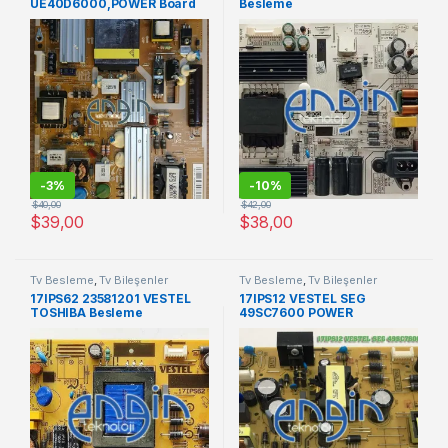
UE40D6000,POWER Board
Besleme
-
3%
-
10%
$
40,00
$
42,00
$
39,00
$
38,00
Tv Besleme
,
Tv Bileşenler
Tv Besleme
,
Tv Bileşenler
17IPS62 23581201 VESTEL
17IPS12 VESTEL SEG
TOSHIBA Besleme
49SC7600 POWER