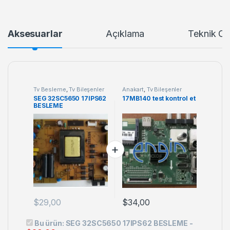
Aksesuarlar
Açıklama
Teknik Öze
Tv Besleme
,
Tv Bileşenler
Anakart
,
Tv Bileşenler
SEG 32SC5650 17IPS62
17MB140 test kontrol et
BESLEME
$
29,00
$
34,00
Bu ürün:
SEG 32SC5650 17IPS62 BESLEME
-