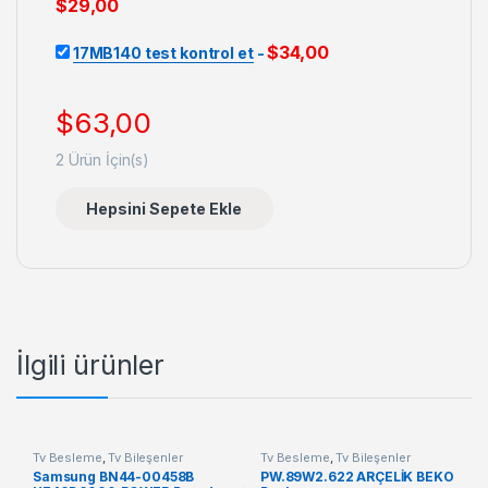
$
29,00
$
34,00
17MB140 test kontrol et
-
$
63,00
2
Ürün İçin(s)
Hepsini Sepete Ekle
İlgili ürünler
Tv Besleme
,
Tv Bileşenler
Tv Besleme
,
Tv Bileşenler
Samsung BN44-00458B
PW.89W2.622 ARÇELİK BEKO