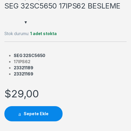
SEG 32SC5650 17IPS62 BESLEME
Stok durumu:
1 adet stokta
SEG 32SC5650
17IPS62
23321189
23321169
$
29,00
Sepete Ekle