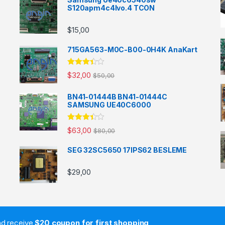
S120apm4c4lvo.4 TCON
$
15,00
715GA563-M0C-B00-0H4K AnaKart
5
$
32,00
$
50,00
üzerinde
n
3.33
oy aldı
BN41-01444B BN41-01444C
SAMSUNG UE40C6000
5
$
63,00
$
80,00
üzerinde
n
3.33
oy aldı
SEG 32SC5650 17IPS62 BESLEME
$
29,00
and receive
$20 coupon for first shopping