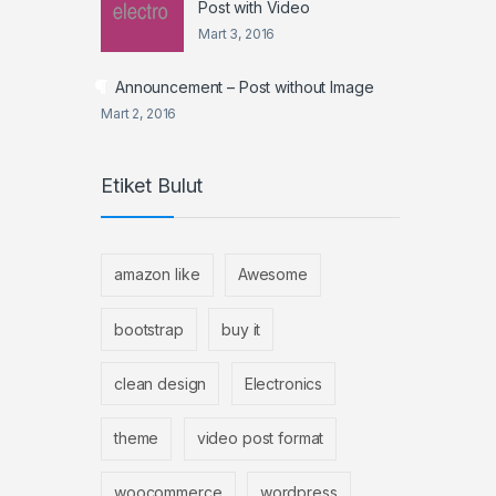
Post with Video
Mart 3, 2016
Announcement – Post without Image
Mart 2, 2016
Etiket Bulut
amazon like
Awesome
bootstrap
buy it
clean design
Electronics
theme
video post format
woocommerce
wordpress