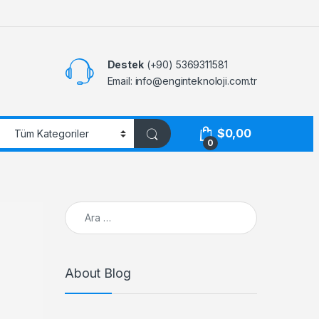
Destek
(+90) 5369311581
Email: info@enginteknoloji.com.tr
$
0,00
0
Arama:
About Blog