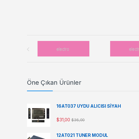
Brands Carousel
Öne Çıkan Ürünler
16AT037 UYDU ALICISI SİYAH
$
31,00
$
36,00
12AT021 TUNER MODUL