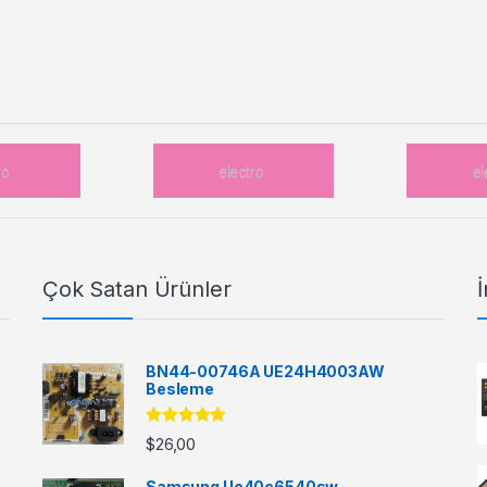
Çok Satan Ürünler
İ
BN44-00746A UE24H4003AW
Besleme
5 üzerinden
$
26,00
5.00
oy aldı
Samsung Ue40c6540sw