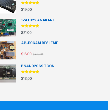
5 üzerinden
$
19,00
5.00
oy aldı
12AT022 ANAKART
5 üzerinden
$
21,00
5.00
oy aldı
AP-P96AM BESLEME
$
16,00
$
20,00
BN41-02069 TCON
5 üzerinden
$
13,00
5.00
oy aldı