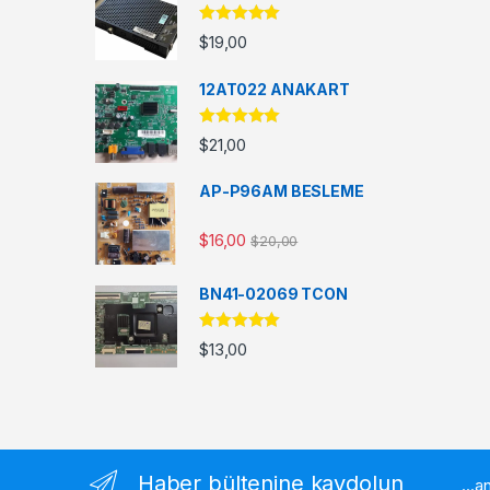
5 üzerinden
$
19,00
5.00
oy aldı
12AT022 ANAKART
5 üzerinden
$
21,00
5.00
oy aldı
AP-P96AM BESLEME
$
16,00
$
20,00
BN41-02069 TCON
5 üzerinden
$
13,00
5.00
oy aldı
Haber bültenine kaydolun
...