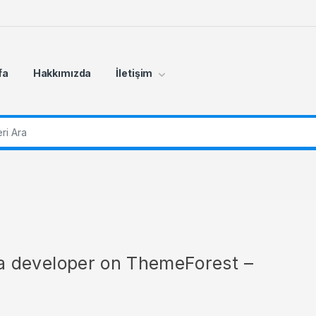
fa
Hakkımızda
İletişim
r:
r a developer on ThemeForest –