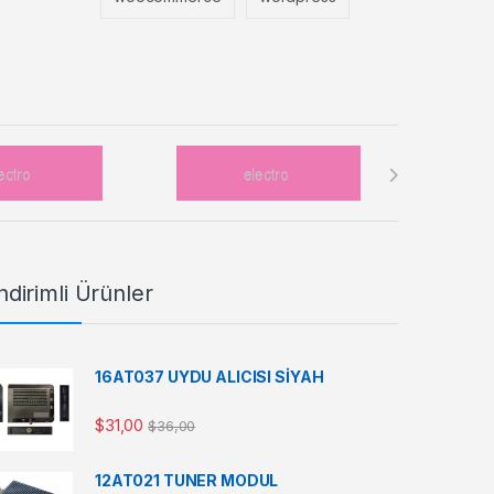
ndirimli Ürünler
16AT037 UYDU ALICISI SİYAH
$
31,00
$
36,00
12AT021 TUNER MODUL