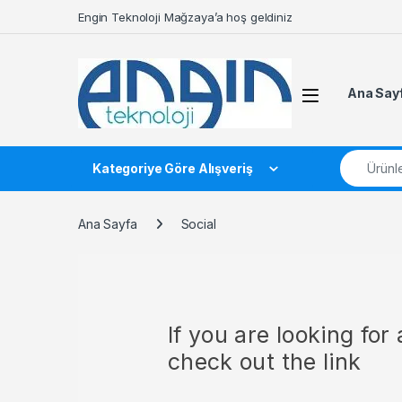
Skip to navigation
Skip to content
Engin Teknoloji Mağzaya’a hoş geldiniz
Ana Say
Search fo
Kategoriye Göre Alışveriş
Ana Sayfa
Social
If you are looking fo
check out the link