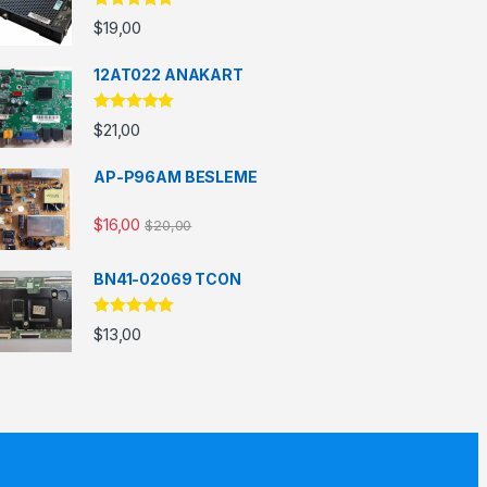
5 üzerinden
$
19,00
5.00
oy aldı
12AT022 ANAKART
5 üzerinden
$
21,00
5.00
oy aldı
AP-P96AM BESLEME
$
16,00
$
20,00
BN41-02069 TCON
5 üzerinden
$
13,00
5.00
oy aldı