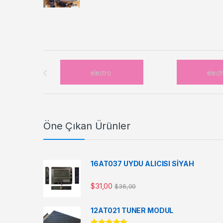
Brands Carousel
Öne Çıkan Ürünler
16AT037 UYDU ALICISI SİYAH
$
31,00
$
36,00
12AT021 TUNER MODUL