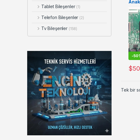
Anak
Tablet Bileşenler
(1)
Telefon Bileşenler
(2)
Tv Bileşenler
(158)
-
50
$
50
Tek bir s