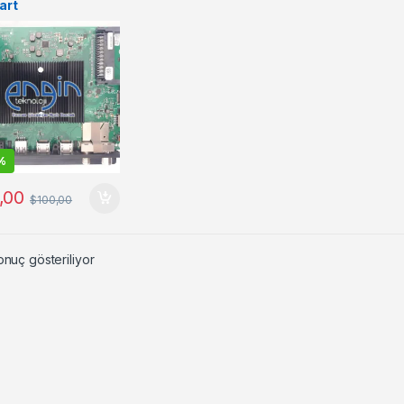
art
%
,00
$
100,00
onuç gösteriliyor