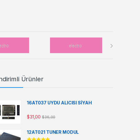
ndirimli Ürünler
16AT037 UYDU ALICISI SİYAH
$
31,00
$
36,00
12AT021 TUNER MODUL