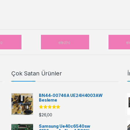
Çok Satan Ürünler
İ
BN44-00746A UE24H4003AW
Besleme
5 üzerinden
$
26,00
5.00
oy aldı
Samsung Ue40c6540sw