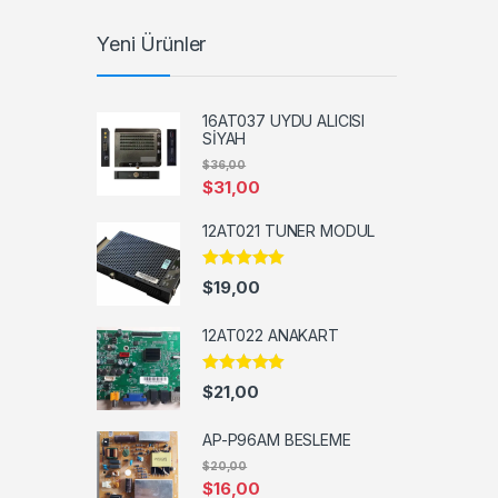
Yeni Ürünler
16AT037 UYDU ALICISI
SİYAH
$
36,00
$
31,00
12AT021 TUNER MODUL
5 üzerinden
$
19,00
5.00
oy aldı
12AT022 ANAKART
5 üzerinden
$
21,00
5.00
oy aldı
AP-P96AM BESLEME
$
20,00
$
16,00