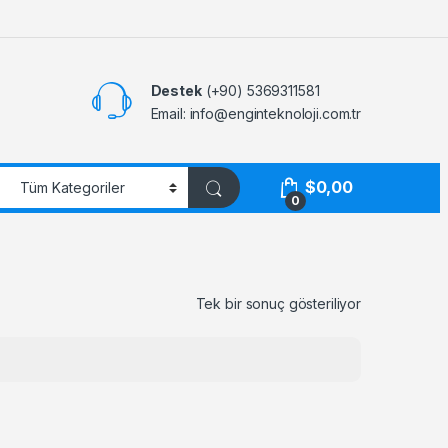
Destek
(+90) 5369311581
Email: info@enginteknoloji.com.tr
$
0,00
0
Tek bir sonuç gösteriliyor