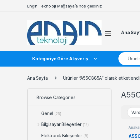
Skip to navigation
Skip to content
Engin Teknoloji Mağzaya’a hoş geldiniz
Ana Say
Search fo
Kategoriye Göre Alışveriş
Ana Sayfa
Ürünler “A55C885A” olarak etiketlendi
A55
Browse Categories
Genel
(25)
Bilgisayar Bileşenler
(12)
Anakar
Elektronik Bileşenler
A55C
(8)