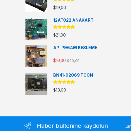
5 üzerinden
$
19,00
5.00
oy aldı
12AT022 ANAKART
5 üzerinden
$
21,00
5.00
oy aldı
AP-P96AM BESLEME
$
16,00
$
20,00
BN41-02069 TCON
5 üzerinden
$
13,00
5.00
oy aldı
Haber bültenine kaydolun
...