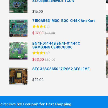
S120apm4c4lvo.4 TCON
$
15,00
715GA563-M0C-B00-0H4K AnaKart
5
$
32,00
$
50,00
üzerinde
n
3.33
oy aldı
BN41-01444B BN41-01444C
SAMSUNG UE40C6000
5
$
63,00
$
80,00
üzerinde
n
3.33
oy aldı
SEG 32SC5650 17IPS62 BESLEME
$
29,00
and receive
$20 coupon for first shopping