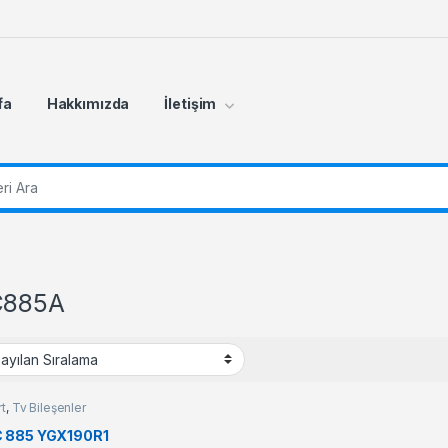
fa
Hakkımızda
İletişim
r:
C885A
t
,
Tv Bileşenler
 885 YGX190R1