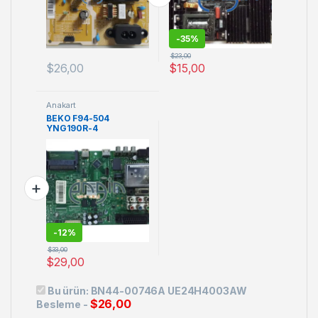
-
35%
$
23,00
$
26,00
$
15,00
Anakart
BEKO F94-504
YNG190R-4
-
12%
$
33,00
$
29,00
Bu ürün:
BN44-00746A UE24H4003AW
$
26,00
Besleme
-