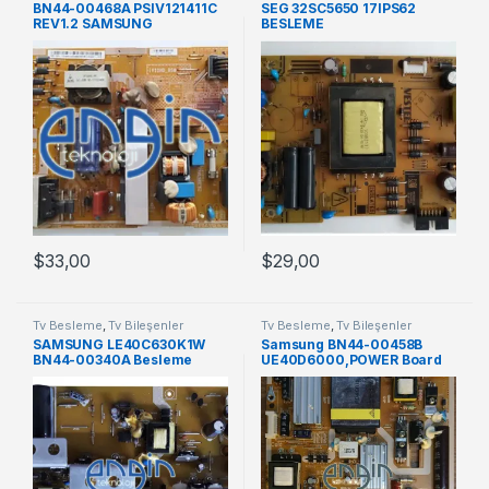
BN44-00468A PSIV121411C
SEG 32SC5650 17IPS62
REV1.2 SAMSUNG
BESLEME
LE32E420E2W
$
33,00
$
29,00
Tv Besleme
,
Tv Bileşenler
Tv Besleme
,
Tv Bileşenler
SAMSUNG LE40C630K1W
Samsung BN44-00458B
BN44-00340A Besleme
UE40D6000,POWER Board