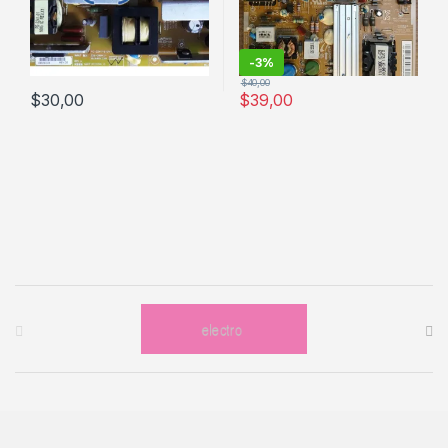
-
3%
$
40,00
$
30,00
$
39,00
Brands Carousel