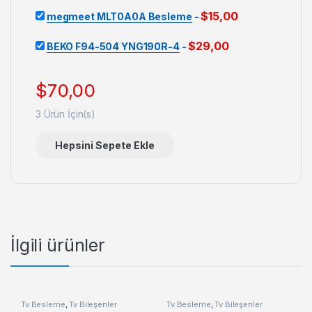
$
15,00
megmeet MLT0A0A Besleme
-
$
29,00
BEKO F94-504 YNG190R-4
-
$
70,00
3
Ürün İçin(s)
Hepsini Sepete Ekle
İlgili ürünler
Tv Besleme
,
Tv Bileşenler
Tv Besleme
,
Tv Bileşenler