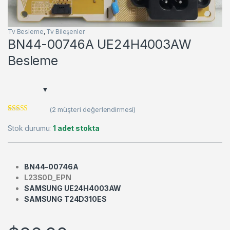
Tv Besleme
,
Tv Bileşenler
BN44-00746A UE24H4003AW
Besleme
(
2
müşteri değerlendirmesi)
2
müşteri
puanına
Stok durumu:
1 adet stokta
dayanarak 5
üzerinden
5.00
puan
aldı
BN44-00746A
L23S0D_EPN
SAMSUNG UE24H4003AW
SAMSUNG T24D310ES