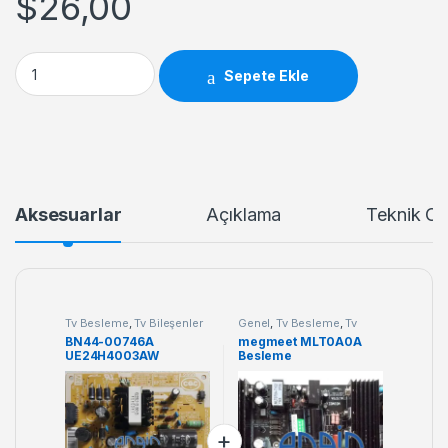
$
26,00
BN44-00746A UE24H4003AW Besleme quantity
Sepete Ekle
Aksesuarlar
Açıklama
Teknik Öze
Tv Besleme
,
Tv Bileşenler
Genel
,
Tv Besleme
,
Tv
Bileşenler
BN44-00746A
megmeet MLT0A0A
UE24H4003AW
Besleme
Besleme