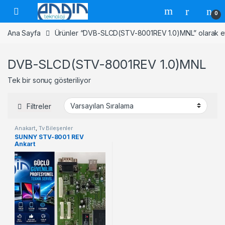
Skip to navigation
Skip to content
0
Ana Sayfa
Ürünler “DVB-SLCD(STV-8001REV 1.0)MNL” olarak et
DVB-SLCD(STV-8001REV 1.0)MNL
Tek bir sonuç gösteriliyor
Filtreler
Anakart
,
Tv Bileşenler
SUNNY STV-8001 REV
Ankart