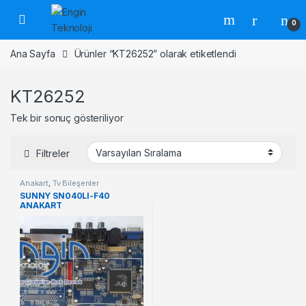
Skip to navigation
Skip to content
0
Ana Sayfa
Ürünler “KT26252” olarak etiketlendi
KT26252
Tek bir sonuç gösteriliyor
Filtreler
Anakart
,
Tv Bileşenler
SUNNY SN040LI-F40
ANAKART