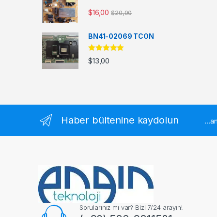
$
16,00
$
20,00
BN41-02069 TCON
5 üzerinden
$
13,00
5.00
oy aldı
Haber bültenine kaydolun
...
Sorularınız mı var? Bizi 7/24 arayın!