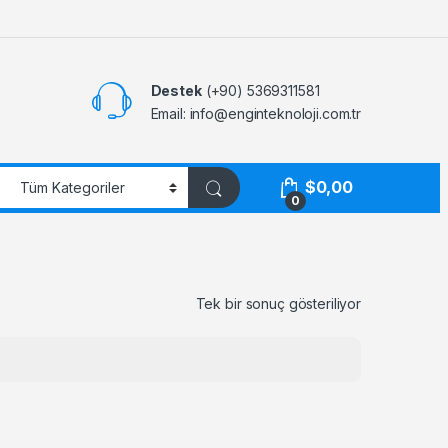
Destek
(+90) 5369311581
Email: info@enginteknoloji.com.tr
$
0,00
0
Tek bir sonuç gösteriliyor