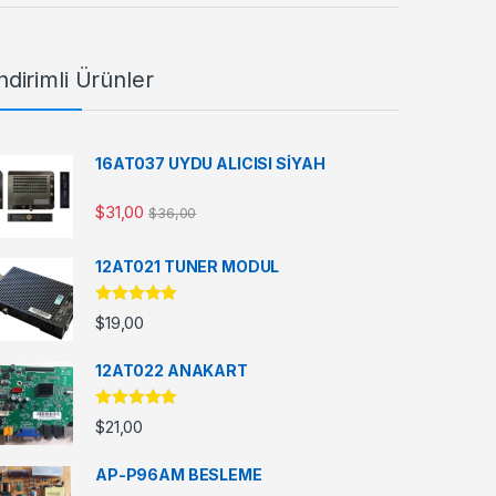
ndirimli Ürünler
16AT037 UYDU ALICISI SİYAH
$
31,00
$
36,00
12AT021 TUNER MODUL
5 üzerinden
$
19,00
5.00
oy aldı
12AT022 ANAKART
5 üzerinden
$
21,00
5.00
oy aldı
AP-P96AM BESLEME