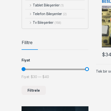
BES
Tablet Bileşenler
(1)
Telefon Bileşenler
(2)
Tv Bileşenler
(158)
Filitre
$
34
Fiyat
Tek bir s
Fiyat:
$30
—
$40
En düşük fiyat
En yüksek fiyat
Filtrele