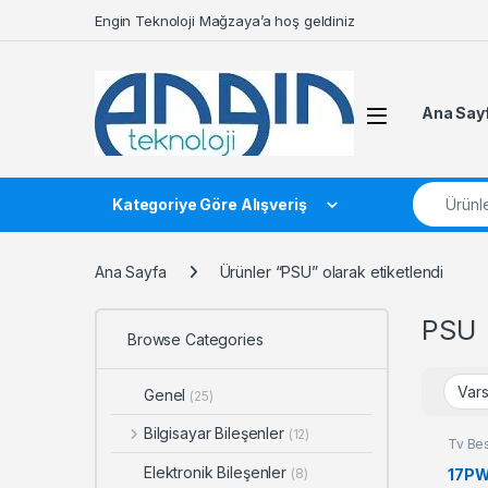
Skip to navigation
Skip to content
Engin Teknoloji Mağzaya’a hoş geldiniz
Ana Say
Search fo
Kategoriye Göre Alışveriş
Ana Sayfa
Ürünler “PSU” olarak etiketlendi
PSU
Browse Categories
Genel
(25)
Bilgisayar Bileşenler
(12)
Tv Be
Elektronik Bileşenler
17PW
(8)