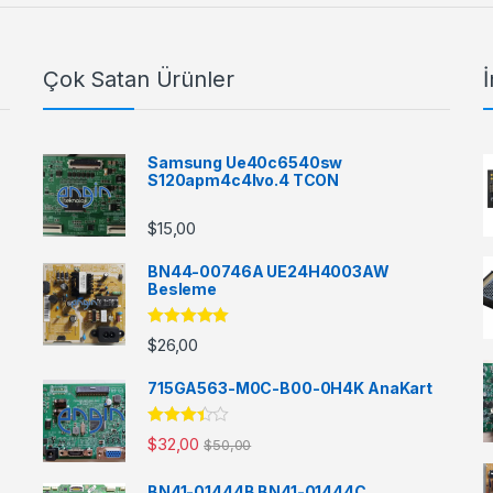
Çok Satan Ürünler
İ
Samsung Ue40c6540sw
S120apm4c4lvo.4 TCON
$
15,00
BN44-00746A UE24H4003AW
Besleme
5 üzerinden
$
26,00
5.00
oy aldı
715GA563-M0C-B00-0H4K AnaKart
5
$
32,00
$
50,00
üzerinde
n
3.33
oy aldı
BN41-01444B BN41-01444C