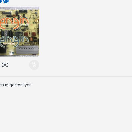
LEME
,00
onuç gösteriliyor