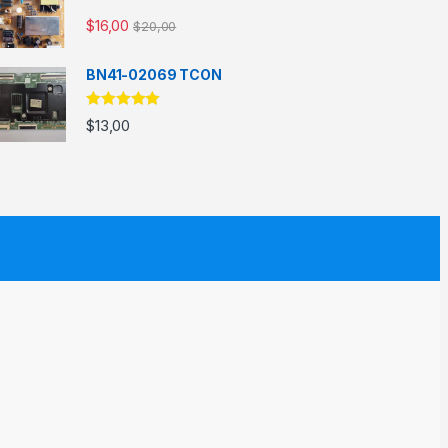
$
16,00
$
20,00
BN41-02069 TCON
5 üzerinden
$
13,00
5.00
oy aldı