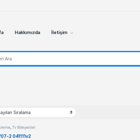
fa
Hakkımızda
İletişim
r:
sleme
,
Tv Bileşenler
07-2 041111v2