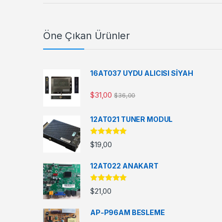
Öne Çıkan Ürünler
16AT037 UYDU ALICISI SİYAH
$
31,00
$
36,00
12AT021 TUNER MODUL
5 üzerinden
$
19,00
5.00
oy aldı
12AT022 ANAKART
5 üzerinden
$
21,00
5.00
oy aldı
AP-P96AM BESLEME