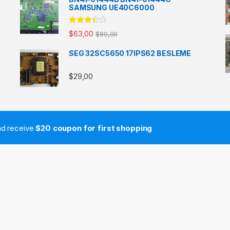
SAMSUNG UE40C6000
5
$
63,00
$
80,00
üzerinde
n
3.33
oy aldı
SEG 32SC5650 17IPS62 BESLEME
$
29,00
and receive
$20 coupon for first shopping