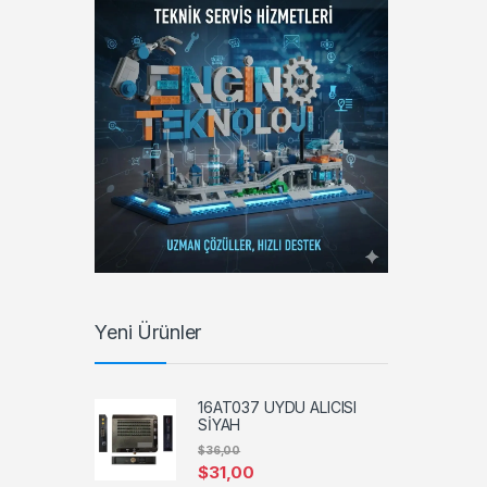
Yeni Ürünler
16AT037 UYDU ALICISI
SİYAH
$
36,00
$
31,00