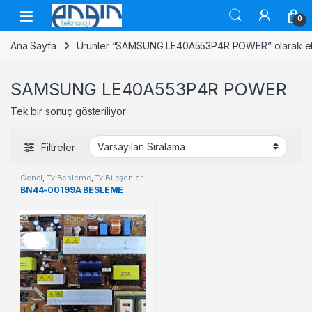
Skip to navigation
Skip to content
0
Ana Sayfa
Ürünler “SAMSUNG LE40A553P4R POWER” olarak eti
SAMSUNG LE40A553P4R POWER
Tek bir sonuç gösteriliyor
Filtreler
Genel
,
Tv Besleme
,
Tv Bileşenler
BN44-00199A BESLEME