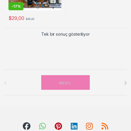
-
17%
$
29,00
$
35,00
Tek bir sonuç gösteriliyor
Brands Carousel