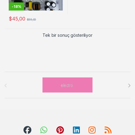
-
18%
$
45,00
$
55,00
Tek bir sonuç gösteriliyor
Brands Carousel