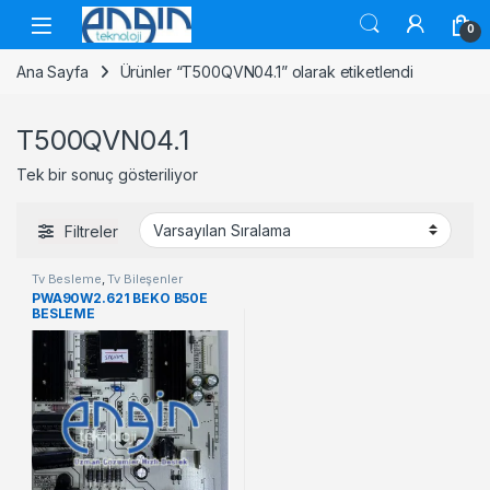
Skip to navigation
Skip to content
0
Ana Sayfa
Ürünler “T500QVN04.1” olarak etiketlendi
T500QVN04.1
Tek bir sonuç gösteriliyor
Filtreler
Tv Besleme
,
Tv Bileşenler
PWA90W2.621 BEKO B50E
BESLEME