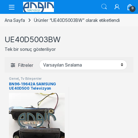
Skip to navigation
Skip to content
0
Ana Sayfa
Ürünler “UE40D5003BW” olarak etiketlendi
UE40D5003BW
Tek bir sonuç gösteriliyor
Filtreler
Genel
,
Tv Bileşenler
BN96-19642A SAMSUNG
UE40D500 Televizyon
Hoparlor