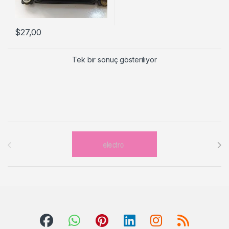
$
27,00
Tek bir sonuç gösteriliyor
Brands Carousel